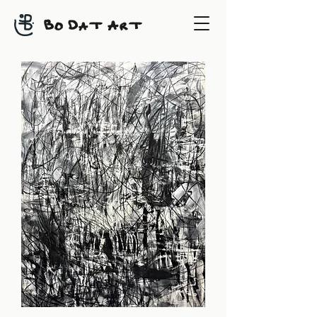
B
D
A
O
AT
RT