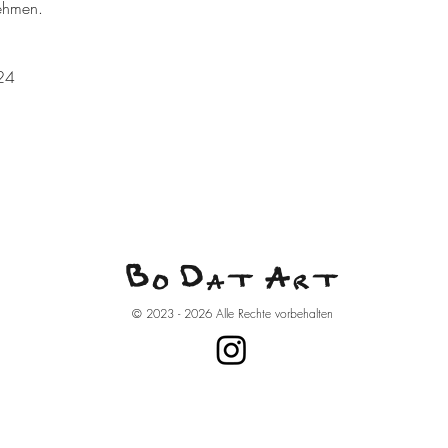
nehmen.
:
24
B
D
A
O
AT
RT
© 2023 - 2026 Alle Rechte vorbehalten