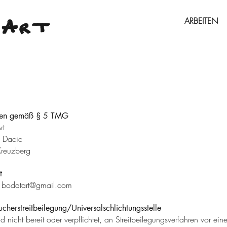
ARBEITEN
A
RT
en gemäß § 5 TMG
rt
 Dacic
 Kreuzberg
t
:
bodatart@gmail.com
cherstreitbeilegung/Universalschlichtungsstelle
d nicht bereit oder verpflichtet, an Streitbeilegungsverfahren vor eine