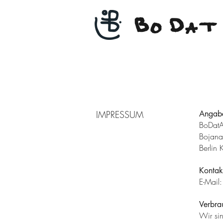
B
D
O
AT
IMPRESSUM
Angab
BoDatA
Bojana
Berlin
Kontak
E-Mail
Verbrau
Wir sin